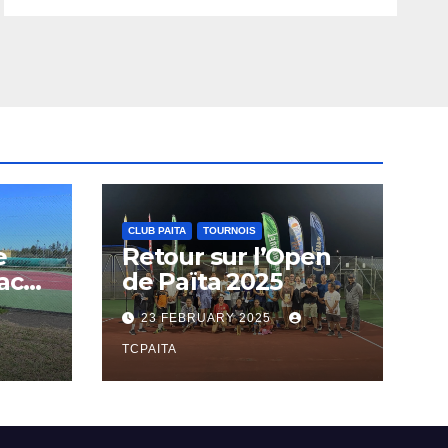
CLUB PAITA
TOURNOIS
e
Retour sur l’Open
ach
de Païta 2025
23 FEBRUARY 2025
ie
TCPAITA