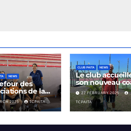
CLUB PAITA
NEWS
Le club accueill
ITA
NEWS
son nouveau co
efour des
Gil FESSARD :
ciations de la
27 FEBRUARY 2025
Nouvelle énerg
e de Paita
ARCH 2025
TCPAITA
TCPAITA