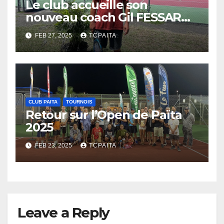
Le club accueille son
nouveau coach Gil FESSARD :
Nouvelle énergie
FEB 27, 2025
TCPAITA
CLUB PAITA
TOURNOIS
Retour sur l’Open de Païta
2025
FEB 23, 2025
TCPAITA
Leave a Reply