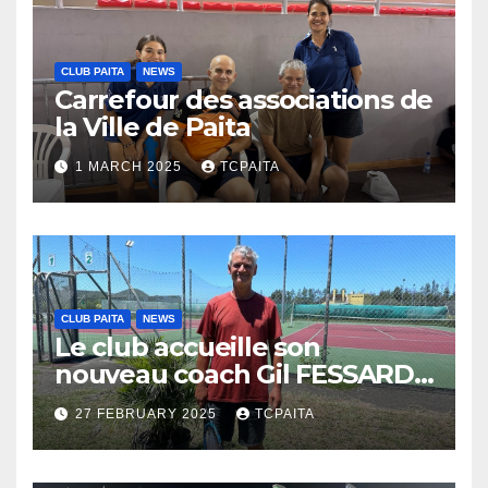
CLUB PAITA
NEWS
Carrefour des associations de
la Ville de Paita
1 MARCH 2025
TCPAITA
CLUB PAITA
NEWS
Le club accueille son
nouveau coach Gil FESSARD :
Nouvelle énergie
27 FEBRUARY 2025
TCPAITA