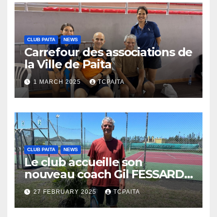
CLUB PAITA
NEWS
Carrefour des associations de
la Ville de Paita
1 MARCH 2025
TCPAITA
CLUB PAITA
NEWS
Le club accueille son
nouveau coach Gil FESSARD :
Nouvelle énergie
27 FEBRUARY 2025
TCPAITA