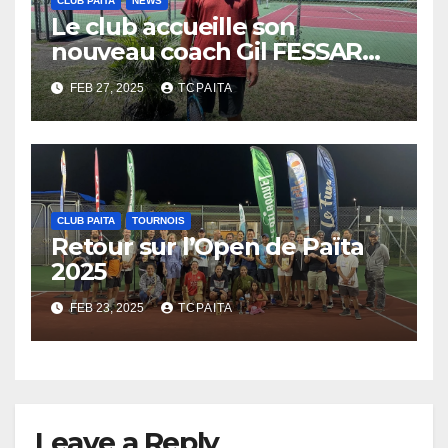
CLUB PAITA
NEWS
Le club accueille son
nouveau coach Gil FESSARD :
Nouvelle énergie
FEB 27, 2025
TCPAITA
CLUB PAITA
TOURNOIS
Retour sur l’Open de Païta
2025
FEB 23, 2025
TCPAITA
Leave a Reply