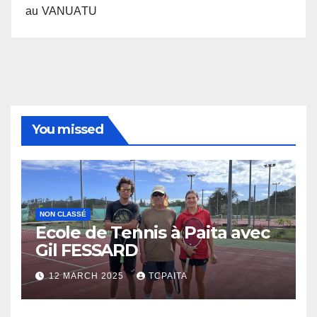
au VANUATU
You missed
NON CLASSÉ
Ecole de Tennis à Paita avec
Gil FESSARD
12 MARCH 2025
TCPAITA